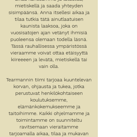
mietiskellä ja saada yhteyden
sisimpäänsä. Anna itsellesi aikaa ja
tilaa tutkia tätä ainutlaatuisen
kaunista laaksoa, joka on
vuosisatojen ajan vetänyt ihmisiä
puoleensa olemaan todella läsnä.
Tässä rauhallisessa ympäristössä
vieraamme voivat ottaa etäisyyttä
kiireeeen ja levätä, mietiskellä tai
vain olla.
Tearmannin tiimi tarjoaa kuuntelevan
korvan, ohjausta ja tukea, jotka
perustuvat henkilökohtaiseen
koulutuksemme,
elämänkokemukseemme ja
taitoihimme. Kaikki ohjelmamme ja
toimintamme on suunniteltu
ravitsemaan vieraitamme
tarjoamalla aikaa, tilaa ja mukavan