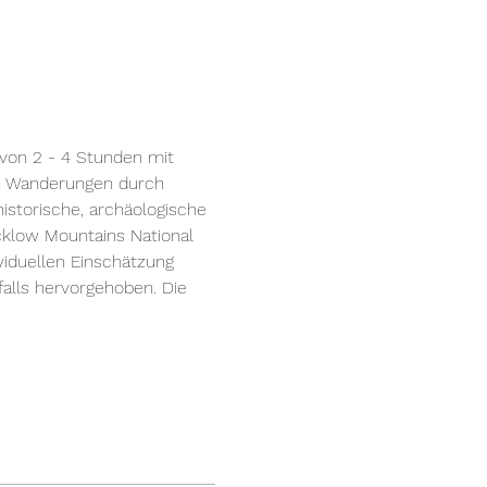
d
 von 2 - 4 Stunden mit 
en Wanderungen durch 
istorische, archäologische 
cklow Mountains National 
viduellen Einschätzung 
alls hervorgehoben. Die 