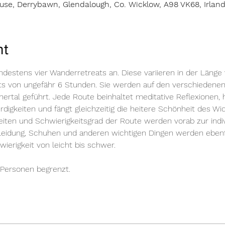
se, Derrybawn, Glendalough, Co. Wicklow, A98 VK68, Irlan
nt
destens vier Wanderretreats an. Diese variieren in der Länge
ats von ungefähr 6 Stunden. Sie werden auf den verschieden
ertal geführt. Jede Route beinhaltet meditative Reflexionen, h
igkeiten und fängt gleichzeitig die heitere Schönheit des Wi
eiten und Schwierigkeitsgrad der Route werden vorab zur indi
Kleidung, Schuhen und anderen wichtigen Dingen werden ebenf
wierigkeit von leicht bis schwer.
0 Personen begrenzt.