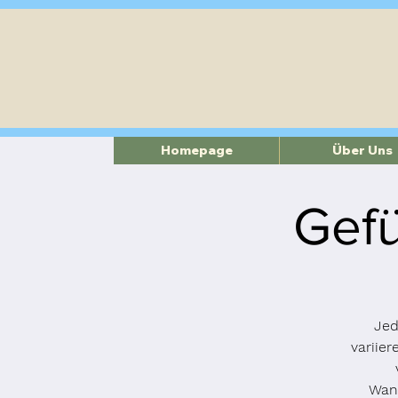
Homepage
Über Uns
Gefü
Jed
variie
Wand