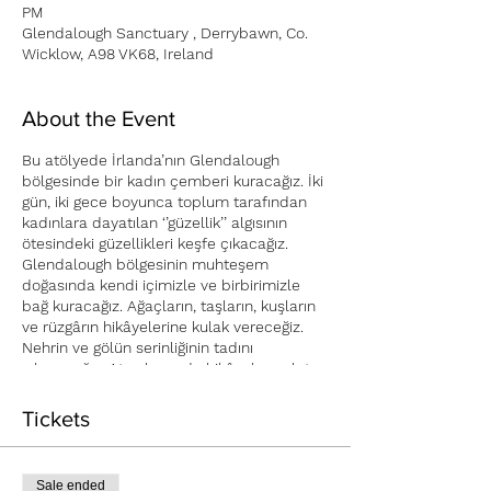
PM
Glendalough Sanctuary , Derrybawn, Co.
Wicklow, A98 VK68, Ireland
About the Event
Bu atölyede İrlanda’nın Glendalough
bölgesinde bir kadın çemberi kuracağız. İki
gün, iki gece boyunca toplum tarafından
kadınlara dayatılan ‘’güzellik’’ algısının
ötesindeki güzellikleri keşfe çıkacağız.
Glendalough bölgesinin muhteşem
doğasında kendi içimizle ve birbirimizle
bağ kuracağız. Ağaçların, taşların, kuşların
ve rüzgârın hikâyelerine kulak vereceğiz.
Nehrin ve gölün serinliğinin tadını
çıkaracağız. Ateş başında hikâyeler anlatıp,
şarkı söyleyeceğiz. Kim bilir belki dans bile
edeceğiz. İçimizdeki ve etrafımızdaki
Tickets
güzelliklere taze bir bakış açısıyla
yaklaşacağız.
Sale ended